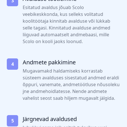
3
Esitatud avaldus jõuab Scolo
veebikeskkonda, kus selleks volitatud
koolitöötaja kinnitab avalduse või lükkab
selle tagasi. Kinnitatud avalduse andmed
liiguvad automaatselt andmebaasi, mille
Scolo on kooli jaoks loonud.
Andmete pakkimine
4
Mugavamakd haldamiseks korrastab
süsteem avalduses sisestatud andmed eraldi
õppuri, vanemate, andmetöötluse nõusoleku
jne andmehoidlatesse. Nende andmete
vahelist seost saab hiljem mugavalt jälgida.
Järgnevad avaldused
5