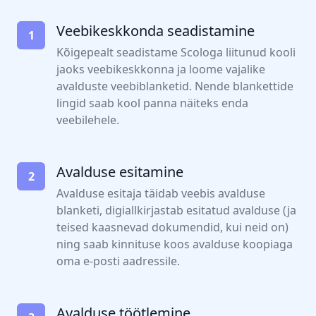
Veebikeskkonda seadistamine
1
Kõigepealt seadistame Scologa liitunud kooli
jaoks veebikeskkonna ja loome vajalike
avalduste veebiblanketid. Nende blankettide
lingid saab kool panna näiteks enda
veebilehele.
Avalduse esitamine
2
Avalduse esitaja täidab veebis avalduse
blanketi, digiallkirjastab esitatud avalduse (ja
teised kaasnevad dokumendid, kui neid on)
ning saab kinnituse koos avalduse koopiaga
oma e-posti aadressile.
Avalduse töötlemine