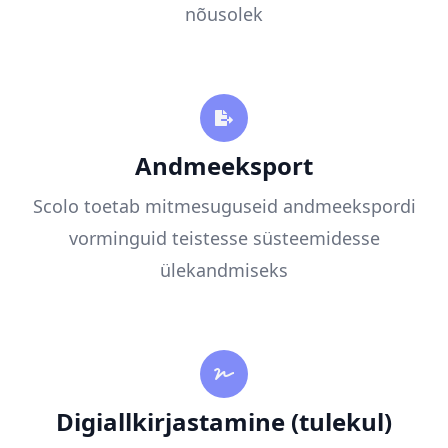
nõusolek
Andmeeksport
Scolo toetab mitmesuguseid andmeekspordi
vorminguid teistesse süsteemidesse
ülekandmiseks
Digiallkirjastamine (tulekul)