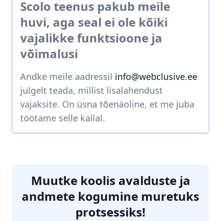
Scolo teenus pakub meile
huvi, aga seal ei ole kõiki
vajalikke funktsioone ja
võimalusi
Andke meile aadressil
info@webclusive.ee
julgelt teada, millist lisalahendust
vajaksite. On üsna tõenäoline, et me juba
töötame selle kallal.
Muutke koolis avalduste ja
andmete kogumine muretuks
protsessiks!