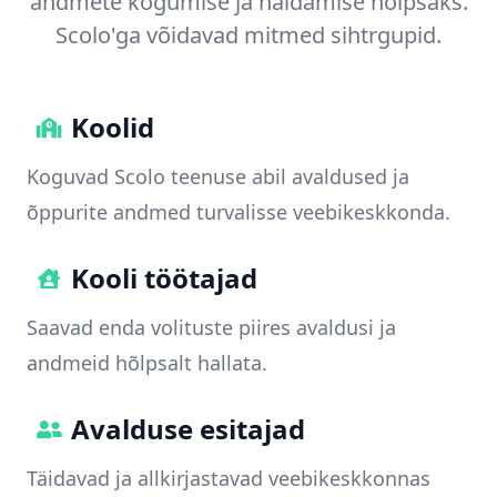
andmete kogumise ja haldamise hõlpsaks.
Scolo'ga võidavad mitmed sihtrgupid.
Koolid
Koguvad Scolo teenuse abil avaldused ja
õppurite andmed turvalisse veebikeskkonda.
Kooli töötajad
Saavad enda volituste piires avaldusi ja
andmeid hõlpsalt hallata.
Avalduse esitajad
Täidavad ja allkirjastavad veebikeskkonnas