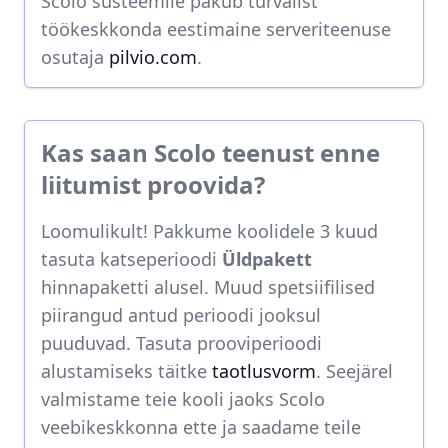
Scolo süsteemile pakub turvalist
töökeskkonda eestimaine serveriteenuse
osutaja
pilvio.com
.
Kas saan Scolo teenust enne
liitumist proovida?
Loomulikult! Pakkume koolidele 3 kuud
tasuta katseperioodi
Üldpakett
hinnapaketti alusel. Muud spetsiifilised
piirangud antud perioodi jooksul
puuduvad. Tasuta prooviperioodi
alustamiseks täitke
taotlusvorm
. Seejärel
valmistame teie kooli jaoks Scolo
veebikeskkonna ette ja saadame teile