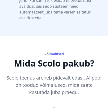
Juhul kui sama isik esitab tulevikus uusi
avaldusi, siis seob süsteem need
automaatselt juba tema varem esitatud
avaldustega.
Võimalused
Mida Scolo pakub?
Scolo teenus areneb pidevalt edasi. Allpool
on toodud võimalused, mida saate
kasutada juba praegu.