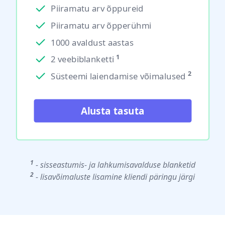
Piiramatu arv õppureid
Piiramatu arv õpperühmi
1000 avaldust aastas
1
2 veebiblanketti
2
Süsteemi laiendamise võimalused
Alusta tasuta
1
- sisseastumis- ja lahkumisavalduse blanketid
2
- lisavõimaluste lisamine kliendi päringu järgi