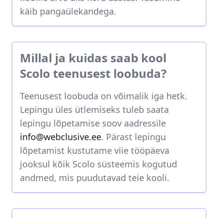
käib pangaülekandega.
Millal ja kuidas saab kool
Scolo teenusest loobuda?
Teenusest loobuda on võimalik iga hetk.
Lepingu üles ütlemiseks tuleb saata
lepingu lõpetamise soov aadressile
info@webclusive.ee
. Pärast lepingu
lõpetamist kustutame viie tööpäeva
jooksul kõik Scolo süsteemis kogutud
andmed, mis puudutavad teie kooli.